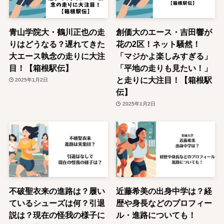
青山学院大・鶴川正也の走
創価大のエース・吉田響が
りはどうなる？遅れてきた
花の2区！ネット騒然！
大エース執念の走りに大注
「マジかよ楽しみすぎる」
目！【箱根駅伝】
「平地の走りも見たい！」
と走りに大注目！【箱根駅
2025年1月2日
伝】
2025年1月2日
不破聖衣来の進路は？履い
近藤希美の出身中学は？経
ているシューズは何？引退
歴や身長などのプロフィー
説は？現在の怪我の様子に
ル・進路についても！