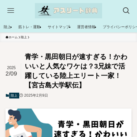
陸上
筋トレ・運動
サイトマップ
運営者情報
プライバシーポリシ
ホーム
陸上
青学・黒田朝日が速すぎる！かわ
いいと人気なワケは？3兄妹で活
2025
2/09
躍している陸上エリート一家！
【宮古島大学駅伝】
2025年2月9日
陸上